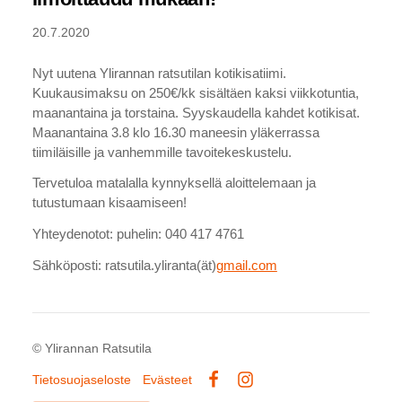
20.7.2020
Nyt uutena Ylirannan ratsutilan kotikisatiimi.
Kuukausimaksu on 250€/kk sisältäen kaksi viikkotuntia,
maanantaina ja torstaina. Syyskaudella kahdet kotikisat.
Maanantaina 3.8 klo 16.30 maneesin yläkerrassa
tiimiläisille ja vanhemmille tavoitekeskustelu.
Tervetuloa matalalla kynnyksellä aloittelemaan ja
tutustumaan kisaamiseen!
Yhteydenotot: puhelin: 040 417 4761
Sähköposti: ratsutila.yliranta(ät)
gmail.com
©
Ylirannan Ratsutila
Tietosuojaseloste
Evästeet
Facebook
Instagram