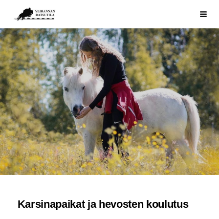
Siirry
Ylirannan Ratsutila
Haku
sivun
sisältöön
Karsinapaikat ja hevosten koulutus