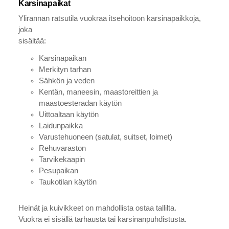
Karsinapaikat
Ylirannan ratsutila vuokraa itsehoitoon karsinapaikkoja,
joka
sisältää:
Karsinapaikan
Merkityn tarhan
Sähkön ja veden
Kentän, maneesin, maastoreittien ja
maastoesteradan käytön
Uittoaltaan käytön
Laidunpaikka
Varustehuoneen (satulat, suitset, loimet)
Rehuvaraston
Tarvikekaapin
Pesupaikan
Taukotilan käytön
Heinät ja kuivikkeet on mahdollista ostaa tallilta.
Vuokra ei sisällä tarhausta tai karsinanpuhdistusta.