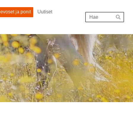
evoset ja ponit
Uutiset
Hak
Hae