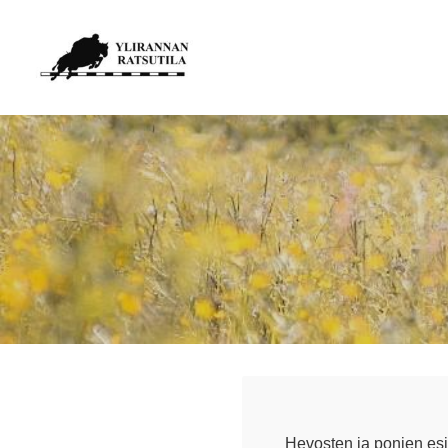
Siirry
sivun
Ylirannan Ratsutila
sisältöön
Hevosten ja ponien esit