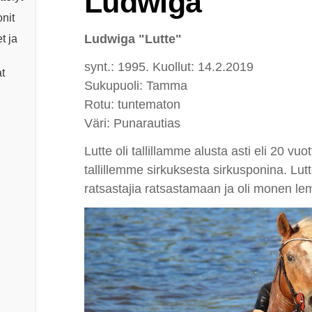
Ludwiga
onit
Ludwiga "Lutte"
t ja
synt.: 1995. Kuollut: 14.2.2019
t
Sukupuoli: Tamma
Rotu: tuntematon
Väri: Punarautias
Lutte oli tallillamme alusta asti eli 20 vu
tallillemme sirkuksesta sirkusponina. Lut
ratsastajia ratsastamaan ja oli monen le