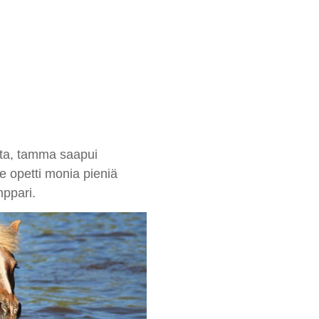
otta, tamma saapui
te opetti monia pieniä
mppari.