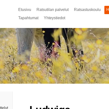
Etusivu
Ratsutilan palvelut
Ratsastuskoulu
H
Tapahtumat
Yhteystiedot
telyt