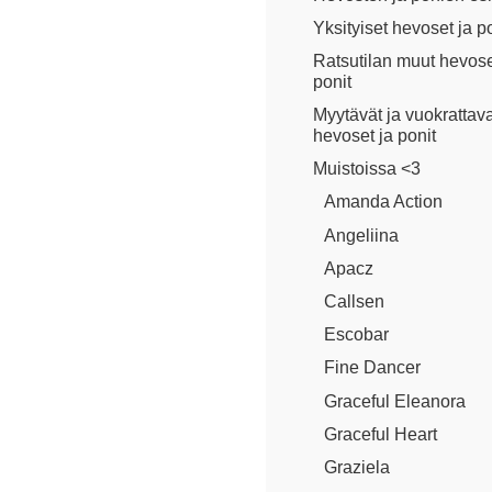
Yksityiset hevoset ja p
Ratsutilan muut hevose
ponit
Myytävät ja vuokrattava
hevoset ja ponit
Muistoissa <3
Amanda Action
Angeliina
Apacz
Callsen
Escobar
Fine Dancer
Graceful Eleanora
Graceful Heart
Graziela