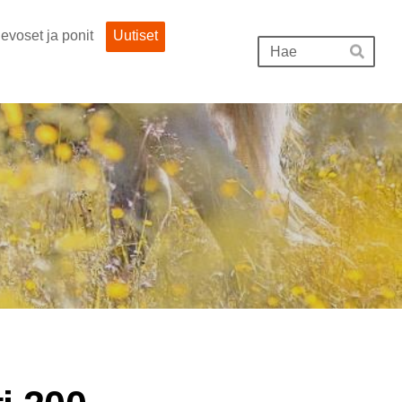
evoset ja ponit
Uutiset
Hak
Hae