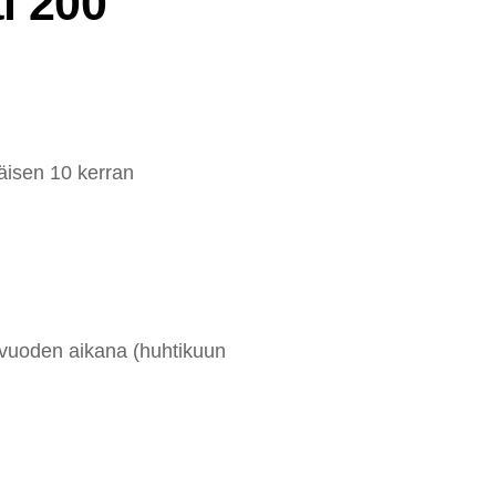
ti 200
äisen 10 kerran
n vuoden aikana (huhtikuun