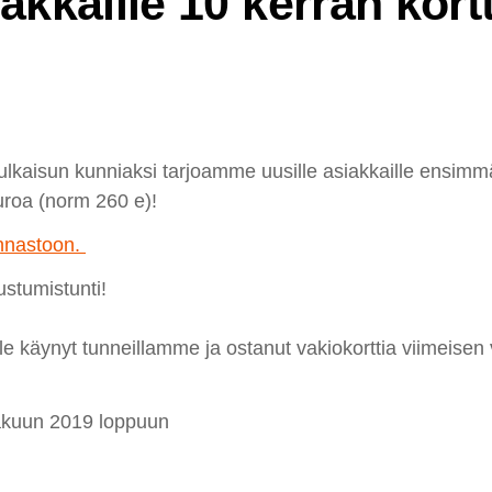
iakkaille 10 kerran kort
lkaisun kunniaksi tarjoamme uusille asiakkaille ensimm
uroa (norm 260 e)!
innastoon.
stumistunti!
 ole käynyt tunneillamme ja ostanut vakiokorttia viimeise
äkuun 2019 loppuun