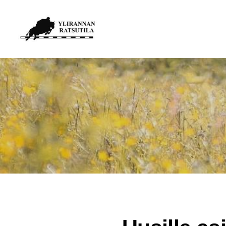
Siirry
sivun
Ylirannan Ratsutila
sisältöön