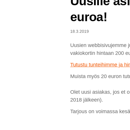
Uusille as
euroa!
18.3.2019
Uusien webbisivujemme ju
vakiokortin hintaan 200 e
Tutustu tunteihimme ja h
Muista myös 20 euron tutu
Olet uusi asiakas, jos et
2018 jälkeen).
Tarjous on voimassa kes