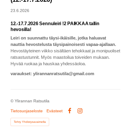
23.6.2026
12.-17.7.2026 Sennuleiri !2 PAIKKAA tallin
hevosilla!
Leiri on suunnattu täysi-ikäisille, jotka haluavat
nauttia hevostelusta täysipainoisesti vapaa-ajallaan.
Hevostäyteinen viikko sisältäen tehokkaat ja monipuoliset
ratsastustunnit. Myös maastoilua toiveiden mukaan.
Hyvää ruokaa ja hauskaa yhdessäoloa.
varaukset: ylirannanratsutila@gmail.com
©
Ylirannan Ratsutila
Tietosuojaseloste
Evästeet
Facebook
Instagram
Tehty Yhdistysavaimella