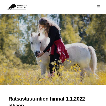
Siirry
Ylirannan Ratsutila
Haku
sivun
sisältöön
Ratsastustuntien hinnat 1.1.2022
alkaen