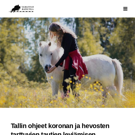
Siirry
Ylirannan Ratsutila
Haku
sivun
sisältöön
Tallin ohjeet koronan ja hevosten
tarttuvien tautien leviämisen