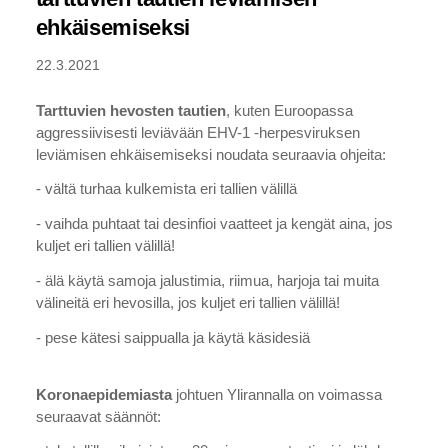
ehkäisemiseksi
22.3.2021
Tarttuvien hevosten tautien
, kuten Euroopassa
aggressiivisesti leviävään EHV-1 -herpesviruksen
leviämisen ehkäisemiseksi noudata seuraavia ohjeita:
- vältä turhaa kulkemista eri tallien välillä
- vaihda puhtaat tai desinfioi vaatteet ja kengät aina, jos
kuljet eri tallien välillä!
- älä käytä samoja jalustimia, riimua, harjoja tai muita
välineitä eri hevosilla, jos kuljet eri tallien välillä!
- pese kätesi saippualla ja käytä käsidesiä
Koronaepidemiasta
johtuen Ylirannalla on voimassa
seuraavat säännöt: