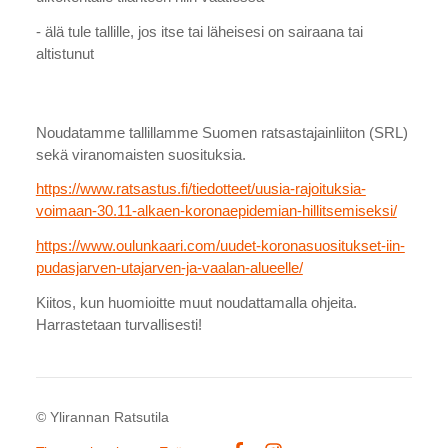
- älä tule tallille, jos itse tai läheisesi on sairaana tai
altistunut
Noudatamme tallillamme Suomen ratsastajainliiton (SRL)
sekä viranomaisten suosituksia.
https://www.ratsastus.fi/tiedotteet/uusia-rajoituksia-
voimaan-30.11-alkaen-koronaepidemian-hillitsemiseksi/
https://www.oulunkaari.com/uudet-koronasuositukset-iin-
pudasjarven-utajarven-ja-vaalan-alueelle/
Kiitos, kun huomioitte muut noudattamalla ohjeita.
Harrastetaan turvallisesti!
©
Ylirannan Ratsutila