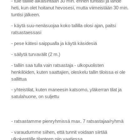
- tule tallille aikaisintaan 30 min. ennen tuntiasi ja lähde
heti, kun olet hoitanut hevosesi, mutta viimeistään 30 min.
tuntisi jälkeen.
- käytä suu-nenäsuojaa koko tallilla olosi ajan, paitsi
ratsastaessasi
- pese kätesi saippualla ja käytä käsidesiä
- säilytä turvavälit (2 m.)
- talliin saa tulla vain ratsastaja - ulkopuolisten
henkilöiden, kuten saattajien, oleskelu tallin tiloissa ei ole
sallittua
- yhteistilat, kuten maneesin katsomo, yläkerran tilat ja
satulahuone, on suljettu
- ratsastamme pienryhmissä max. 7 ratsastajaa/ryhmä
- varaudumme siihen, että tunnit voidaan siirtää
ulkokentälle tilanteen niin vaatiessa