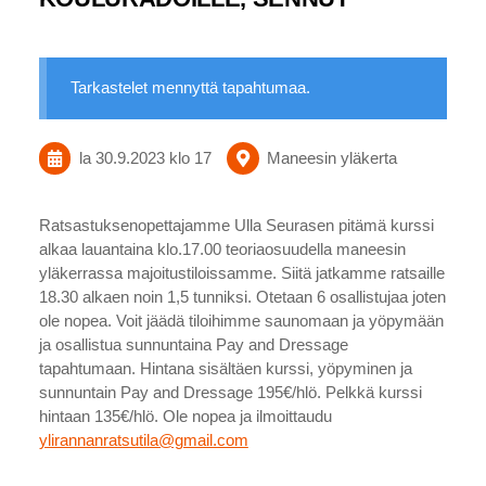
Tarkastelet mennyttä tapahtumaa.
la 30.9.2023
klo 17
Maneesin yläkerta
Ratsastuksenopettajamme Ulla Seurasen pitämä kurssi
alkaa lauantaina klo.17.00 teoriaosuudella maneesin
yläkerrassa majoitustiloissamme. Siitä jatkamme ratsaille
18.30 alkaen noin 1,5 tunniksi. Otetaan 6 osallistujaa joten
ole nopea. Voit jäädä tiloihimme saunomaan ja yöpymään
ja osallistua sunnuntaina Pay and Dressage
tapahtumaan. Hintana sisältäen kurssi, yöpyminen ja
sunnuntain Pay and Dressage 195€/hlö. Pelkkä kurssi
hintaan 135€/hlö. Ole nopea ja ilmoittaudu
ylirannanratsutila@gmail.com