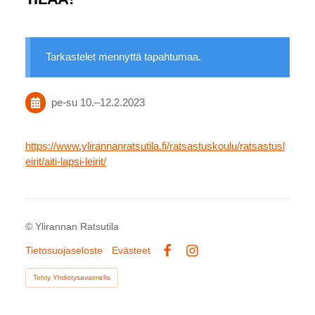
Tarkastelet mennyttä tapahtumaa.
pe-su
10.
–
12.2.2023
https://www.ylirannanratsutila.fi/ratsastuskoulu/ratsastusl
eirit/aiti-lapsi-leirit/
©
Ylirannan Ratsutila
Tietosuojaseloste
Evästeet
Facebook
Instagram
Tehty Yhdistysavaimella