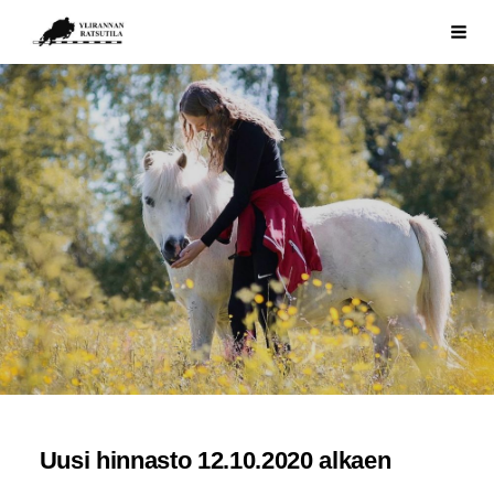
Siirry
Ylirannan Ratsutila
Haku
sivun
sisältöön
Uusi hinnasto 12.10.2020 alkaen