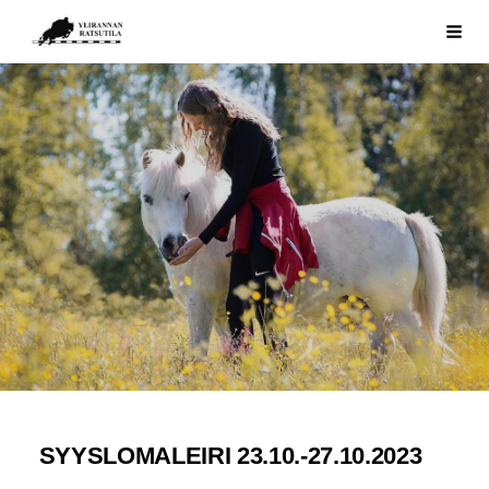
Siirry
Ylirannan Ratsutila
Haku
sivun
sisältöön
SYYSLOMALEIRI 23.10.-27.10.2023