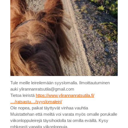
Tule meille leireilemään syyslomalla. Ilmoittautuminen
auki ylirannanratsutila@gmail.com
Tietoa leiristä
https://www.ylirannanratsutila.fi/
…/ratsastu…/syyslomaleiri/
Ole nopea, paikat täyttyvät vinhaa vauhtia
Muistattehan että meiltä voi varata myös omalle porukalle
viikonloppuleirejä täysihoidolla tai omilla eväillä. Kysy
rohkeasti vapaita viikonloppuja.