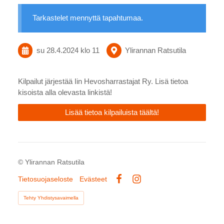
Tarkastelet mennyttä tapahtumaa.
su 28.4.2024
klo 11
Ylirannan Ratsutila
Kilpailut järjestää Iin Hevosharrastajat Ry. Lisä tietoa
kisoista alla olevasta linkistä!
Lisää tietoa kilpailuista täältä!
©
Ylirannan Ratsutila
Tietosuojaseloste
Evästeet
Facebook
Instagram
Tehty Yhdistysavaimella