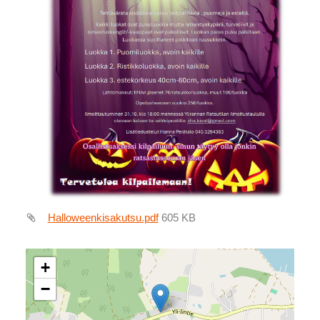
Halloweenkisakutsu.pdf
605 KB
+
−